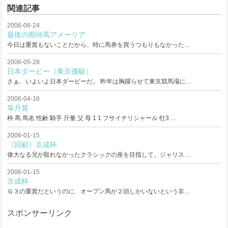
関連記事
2006-06-24
最後の期待馬アメーリア
今日は重賞もないことだから、特に馬券を買うつもりもなかった…
2006-05-28
日本ダービー（東京優駿）
さぁ、いよいよ日本ダービーだ。 昨年は胸躍らせて東京競馬場に…
2006-04-16
皐月賞
枠 馬 馬名 性齢 騎手 斤量 父 母 1 1 フサイチリシャール 牡3 …
2006-01-15
《回顧》京成杯
偉大なる兄が取れなかったクラシックの座を目指して。ジャリス…
2006-01-15
京成杯
Ｇ３の重賞だというのに、オープン馬が２頭しかいないという非…
スポンサーリンク