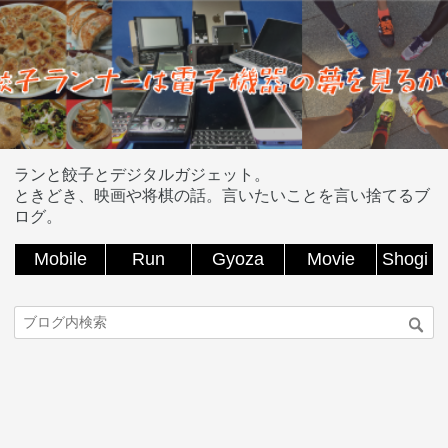
ランと餃子とデジタルガジェット。
ときどき、映画や将棋の話。言いたいことを言い捨てるブ
ログ。
Mobile
Run
Gyoza
Movie
Shogi