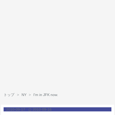
トップ
>
NY
>
I'm in JFK now.
2010
-
09
-
17
2010
-
09
-
16