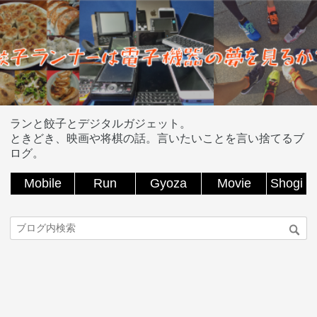
ランと餃子とデジタルガジェット。
ときどき、映画や将棋の話。言いたいことを言い捨てるブ
ログ。
Mobile
Run
Gyoza
Movie
Shogi