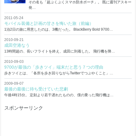
その名も「超ぷくぷくスマホ防水ポーチ」。 既に週刊アスキー
発…
2011-05-24
モバイル装備と計画の甘さを悔いた旅（前編）
1泊2日の旅に用意したのは、3機だった。 BlackBerry Bold 9700…
2010-09-21
成田空港なう
13時間超の、長いフライトを終え、成田に到着した。 飛行機を降…
2010-09-03
9700が最強の「歩きツイ」端末だと思う７つの理由
歩きツイとは、「各所を歩き回りながらTwitterでつぶやくこと」…
2009-09-07
最後の最後に待ち受けていた悲劇
午後4時15分。 定刻より若干遅れたものの、僕の乗った飛行機は…
スポンサーリンク